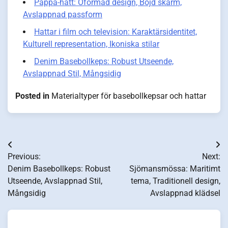
Pappa-hatt: Oformad design, Böjd skärm,
Avslappnad passform
Hattar i film och television: Karaktärsidentitet,
Kulturell representation, Ikoniska stilar
Denim Basebollkeps: Robust Utseende,
Avslappnad Stil, Mångsidig
Posted in
Materialtyper för basebollkepsar och hattar
Post
Previous:
Next:
navigation
Denim Basebollkeps: Robust
Sjömansmössa: Maritimt
Utseende, Avslappnad Stil,
tema, Traditionell design,
Mångsidig
Avslappnad klädsel