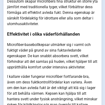
Dessutom skapar microfibers fina struktur en större yta
jämfört med traditionella tyger, vilket förbättrar dess
förmåga att effektivt avleda fukt. Denna egenskap är
särskilt fördelaktig för idrottare eller alla som deltar i
utomhusaktiviteter.
Effektivitet i olika väderförhållanden
Microfiber-basebollkepsar utmärker sig i varmt och
fuktigt väder på grund av sina fuktavledande
egenskaper. De kan snabbt absorbera svett, vilket
förhindrar att det samlas på huden, vilket hjälper till att
upprätthålla komfort under intensiva aktiviteter.
I kallare väder fungerar microfiber fortfarande bra,
även om dess fuktkontrollfördelar kan variera. Även
om den kan avleda fukt är det viktigt att klä sig i lager
för att behålla värmen. Kepsen kan hjälpa till att
hantera svett under fysisk ansträngning, vilket minskar
risken för köldkänslor när man övergår till kallare