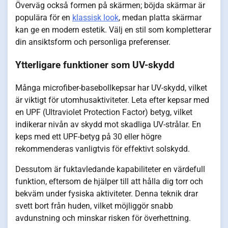
Överväg också formen på skärmen; böjda skärmar är
populära för en
klassisk look
, medan platta skärmar
kan ge en modern estetik. Välj en stil som kompletterar
din ansiktsform och personliga preferenser.
Ytterligare funktioner som UV-skydd
Många microfiber-basebollkepsar har UV-skydd, vilket
är viktigt för utomhusaktiviteter. Leta efter kepsar med
en UPF (Ultraviolet Protection Factor) betyg, vilket
indikerar nivån av skydd mot skadliga UV-strålar. En
keps med ett UPF-betyg på 30 eller högre
rekommenderas vanligtvis för effektivt solskydd.
Dessutom är fuktavledande kapabiliteter en värdefull
funktion, eftersom de hjälper till att hålla dig torr och
bekväm under fysiska aktiviteter. Denna teknik drar
svett bort från huden, vilket möjliggör snabb
avdunstning och minskar risken för överhettning.