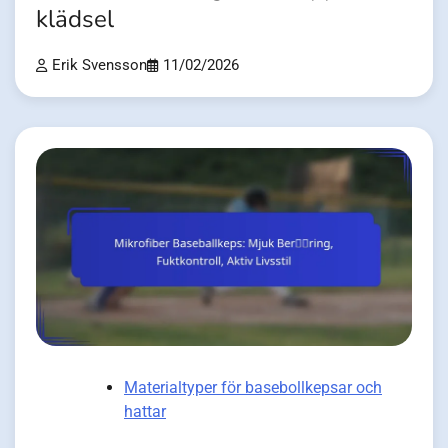
klädsel
Erik Svensson
11/02/2026
Materialtyper för basebollkepsar och
hattar