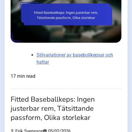
Stilvariationer av basebollkepsar och
hattar
17 min read
Fitted Baseballkeps: Ingen
justerbar rem, Tätsittande
passform, Olika storlekar
Erik Svensson
05/02/2026