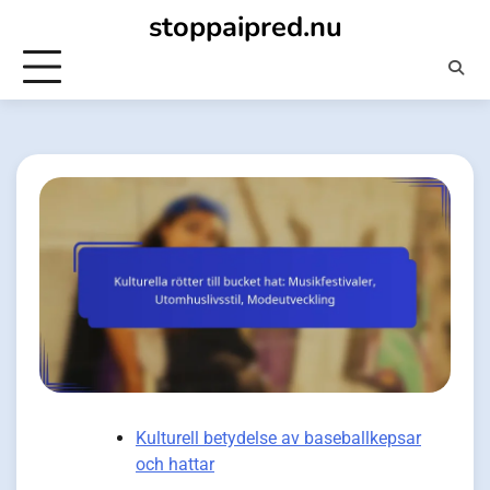
Skip
stoppaipred.nu
to
content
Kulturell betydelse av baseballkepsar
och hattar