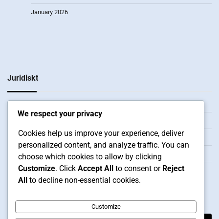
January 2026
Juridiskt
Om
We respect your privacy
Användarvillkor
Cookies help us improve your experience, deliver
Din integritet
personalized content, and analyze traffic. You can
Kontakt
choose which cookies to allow by clicking
Customize
. Click
Accept All
to consent or
Reject
Cookieinställningar
All
to decline non-essential cookies.
Sök
Customize
Search