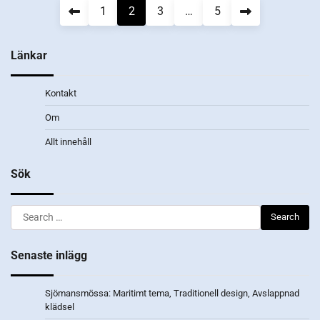
Posts
1
2
3
…
5
pagination
Länkar
Kontakt
Om
Allt innehåll
Sök
Search
for:
Senaste inlägg
Sjömansmössa: Maritimt tema, Traditionell design, Avslappnad
klädsel