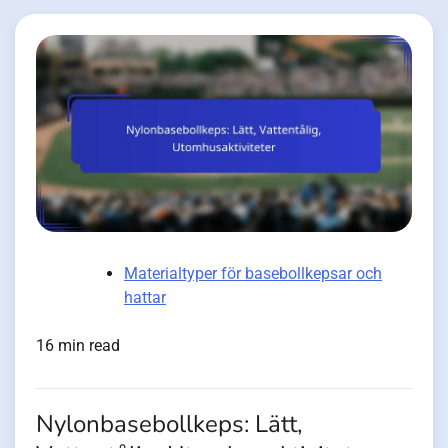
Materialtyper för basebollkepsar och
hattar
16 min read
Nylonbasebollkeps: Lätt,