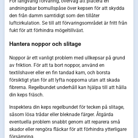
För långvarig förvaring, överväg att placera en
andningsbar bomullspåse över kepsen för att skydda
den från damm samtidigt som den tillåter
luftcirkulation. Se till att förvaringsområdet är fritt från
fukt för att förhindra mögeltillväxt.
Hantera noppor och slitage
Noppor är ett vanligt problem med ullkepsar på grund
av friktion. För att ta bort noppor, använd en
textilshaver eller en fin tandad kam, och borsta
försiktigt ytan för att lyfta nopporna utan att skada
fibrerna. Regelbundet underhåll kan hjälpa till att hålla
din keps fräsch.
Inspektera din keps regelbundet för tecken på slitage,
såsom lösa trådar eller bleknade färger. Åtgärda
eventuella problem snabbt genom att reparera små
skador eller rengöra fläckar för att förhindra ytterligare
försämring.