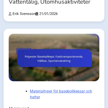
Vattentålig, Utomhusaktiviteter
Erik Svensson
21/01/2026
Materialtyper för basebollkepsar och
hattar