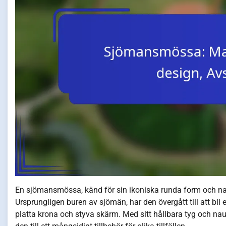
En sjömansmössa, känd för sin ikoniska runda form och nauti
Ursprungligen buren av sjömän, har den övergått till att bli 
platta krona och styva skärm. Med sitt hållbara tyg och nau