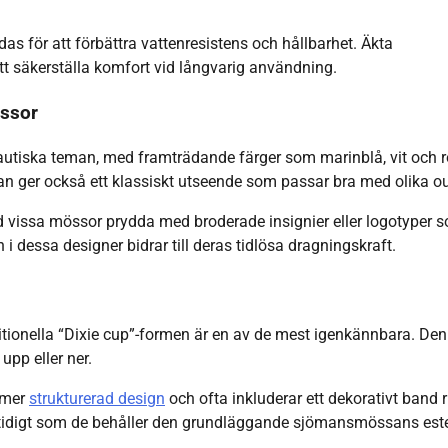
 för att förbättra vattenresistens och hållbarhet. Äkta
tt säkerställa komfort vid långvarig användning.
össor
autiska teman, med framträdande färger som marinblå, vit och r
tan ger också ett klassiskt utseende som passar bra med olika out
ed vissa mössor prydda med broderade insignier eller logotyper 
n i dessa designer bidrar till deras tidlösa dragningskraft.
ditionella “Dixie cup”-formen är en av de mest igenkännbara. De
upp eller ner.
 mer
strukturerad design
och ofta inkluderar ett dekorativt band 
amtidigt som de behåller den grundläggande sjömansmössans este