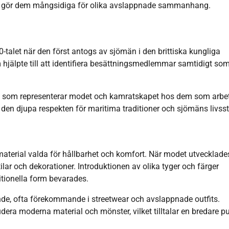
ign gör dem mångsidiga för olika avslappnade sammanhang.
-talet när den först antogs av sjömän i den brittiska kungliga
hjälpte till att identifiera besättningsmedlemmar samtidigt so
, som representerar modet och kamratskapet hos dem som arbe
r den djupa respekten för maritima traditioner och sjömäns livssti
material valda för hållbarhet och komfort. När modet utvecklade
ar och dekorationer. Introduktionen av olika tyger och färger
itionella form bevarades.
e, ofta förekommande i streetwear och avslappnade outfits.
dera moderna material och mönster, vilket tilltalar en bredare pu