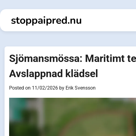
Skip
to
stoppaipred.nu
content
Sjömansmössa: Maritimt tem
Avslappnad klädsel
Posted on
11/02/2026
by
Erik Svensson