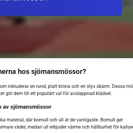
ionerna hos sjömansmössor?
om inkluderar en rund, platt krona och en styv skärm. Dessa m
et gör dem till ett populärt val för avslappnad klädsel.
nen av sjömansmössor
 material, där bomull och ull är de vanligaste. Bomull ger
rmare väder, medan ull erbjuder värme och hållbarhet för kallar