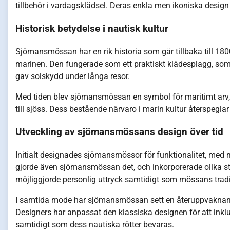
tillbehör i vardagsklädsel. Deras enkla men ikoniska des
Historisk betydelse i nautisk kultur
Sjömansmössan har en rik historia som går tillbaka till 1800
marinen. Den fungerade som ett praktiskt klädesplagg, som 
gav solskydd under långa resor.
Med tiden blev sjömansmössan en symbol för maritimt arv
till sjöss. Dess bestående närvaro i marin kultur återspegla
Utveckling av sjömansmössans design över tid
Initialt designades sjömansmössor för funktionalitet, med 
gjorde även sjömansmössan det, och inkorporerade olika stil
möjliggjorde personlig uttryck samtidigt som mössans trad
I samtida mode har sjömansmössan sett en återuppvaknand
Designers har anpassat den klassiska designen för att inklu
samtidigt som dess nautiska rötter bevaras.