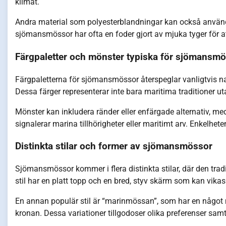
klimat.
Andra material som polyesterblandningar kan också användas
sjömansmössor har ofta en foder gjort av mjuka tyger för a
Färgpaletter och mönster typiska för sjömansm
Färgpaletterna för sjömansmössor återspeglar vanligtvis n
Dessa färger representerar inte bara maritima traditioner u
Mönster kan inkludera ränder eller enfärgade alternativ, m
signalerar marina tillhörigheter eller maritimt arv. Enkelhete
Distinkta stilar och former av sjömansmössor
Sjömansmössor kommer i flera distinkta stilar, där den tra
stil har en platt topp och en bred, styv skärm som kan vikas 
En annan populär stil är “marinmössan”, som har en något
kronan. Dessa variationer tillgodoser olika preferenser s