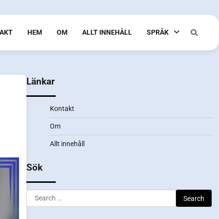
AKT
HEM
OM
ALLT INNEHÅLL
SPRÅK
Länkar
Kontakt
Om
Allt innehåll
Sök
Search
for: