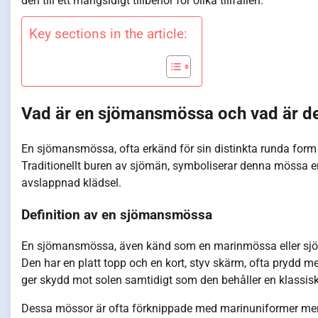
den till ett mångsidigt tillbehör för olika tillfällen.
Key sections in the article:
Vad är en sjömansmössa och vad är de
En sjömansmössa, ofta erkänd för sin distinkta runda form oc
Traditionellt buren av sjömän, symboliserar denna mössa en k
avslappnad klädsel.
Definition av en sjömansmössa
En sjömansmössa, även känd som en marinmössa eller sjöhatt
Den har en platt topp och en kort, styv skärm, ofta prydd me
ger skydd mot solen samtidigt som den behåller en klassisk 
Dessa mössor är ofta förknippade med marinuniformer men har