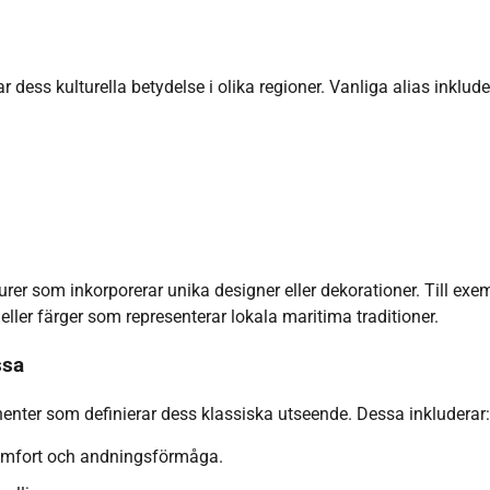
ess kulturella betydelse i olika regioner. Vanliga alias inklude
er som inkorporerar unika designer eller dekorationer. Till exem
ler färger som representerar lokala maritima traditioner.
ssa
enter som definierar dess klassiska utseende. Dessa inkluderar:
r komfort och andningsförmåga.