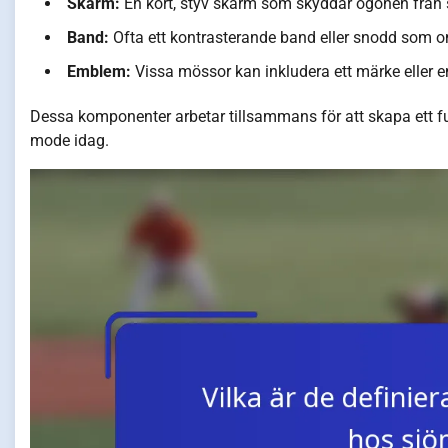
Skärm:
En kort, styv skärm som skyddar ögonen från s
Band:
Ofta ett kontrasterande band eller snodd som o
Emblem:
Vissa mössor kan inkludera ett märke eller e
Dessa komponenter arbetar tillsammans för att skapa ett f
mode idag.