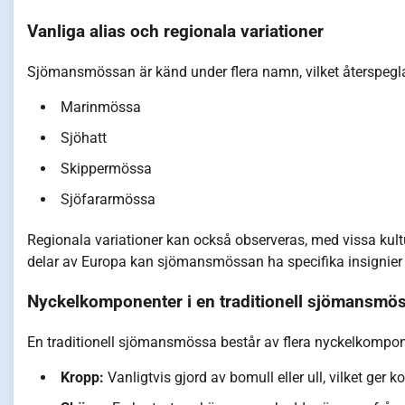
Vanliga alias och regionala variationer
Sjömansmössan är känd under flera namn, vilket återspeglar d
Marinmössa
Sjöhatt
Skippermössa
Sjöfararmössa
Regionala variationer kan också observeras, med vissa kultur
delar av Europa kan sjömansmössan ha specifika insignier el
Nyckelkomponenter i en traditionell sjömansmö
En traditionell sjömansmössa består av flera nyckelkompon
Kropp:
Vanligtvis gjord av bomull eller ull, vilket ge