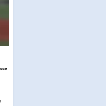
össor
e