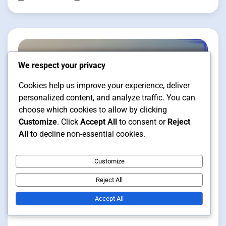
We respect your privacy
Cookies help us improve your experience, deliver
personalized content, and analyze traffic. You can
choose which cookies to allow by clicking
Customize
. Click
Accept All
to consent or
Reject
All
to decline non-essential cookies.
Stilvariationer av basebollkepsar och
Customize
hattar
Reject All
12 min read
Accept All