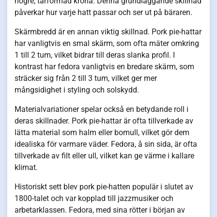
högre, tårformad krona. Denna grundläggande skillnad
påverkar hur varje hatt passar och ser ut på bäraren.
Skärmbredd är en annan viktig skillnad. Pork pie-hattar
har vanligtvis en smal skärm, som ofta mäter omkring
1 till 2 tum, vilket bidrar till deras slanka profil. I
kontrast har fedora vanligtvis en bredare skärm, som
sträcker sig från 2 till 3 tum, vilket ger mer
mångsidighet i styling och solskydd.
Materialvariationer spelar också en betydande roll i
deras skillnader. Pork pie-hattar är ofta tillverkade av
lätta material som halm eller bomull, vilket gör dem
idealiska för varmare väder. Fedora, å sin sida, är ofta
tillverkade av filt eller ull, vilket kan ge värme i kallare
klimat.
Historiskt sett blev pork pie-hatten populär i slutet av
1800-talet och var kopplad till jazzmusiker och
arbetarklassen. Fedora, med sina rötter i början av