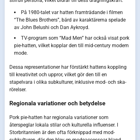
stilfull persona, vilket bidrar till dess dragningskraft.
På 1980-talet var hatten framträdande i filmen
“The Blues Brothers”, bärd av karaktärerna spelade
av John Belushi och Dan Aykroyd.
TV-program som “Mad Men” har också visat pork
pie-hatten, vilket kopplar den till mid-century modern
mode.
Dessa representationer har förstärkt hattens koppling
till kreativitet och uppror, vilket gör den till en
stapelvara i olika subkulturer, inklusive mod- och ska-
rörelser.
Regionala variationer och betydelse
Pork pie-hatten har regionala variationer som
återspeglar lokala stilar och kulturella influenser. I
Storbritannien är den ofta förknippad med mod-
subkulturen, där den blev en modeaccessoar bland