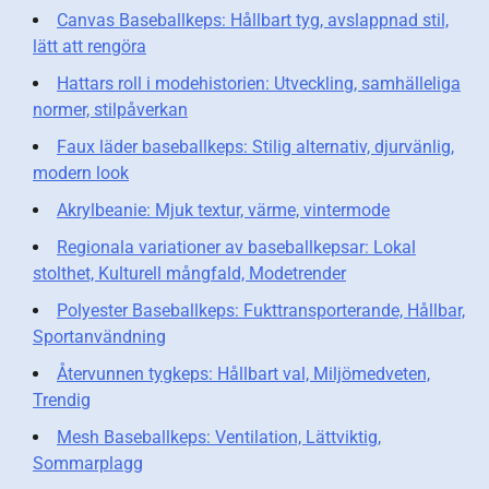
Canvas Baseballkeps: Hållbart tyg, avslappnad stil,
lätt att rengöra
Hattars roll i modehistorien: Utveckling, samhälleliga
normer, stilpåverkan
Faux läder baseballkeps: Stilig alternativ, djurvänlig,
modern look
Akrylbeanie: Mjuk textur, värme, vintermode
Regionala variationer av baseballkepsar: Lokal
stolthet, Kulturell mångfald, Modetrender
Polyester Baseballkeps: Fukttransporterande, Hållbar,
Sportanvändning
Återvunnen tygkeps: Hållbart val, Miljömedveten,
Trendig
Mesh Baseballkeps: Ventilation, Lättviktig,
Sommarplagg