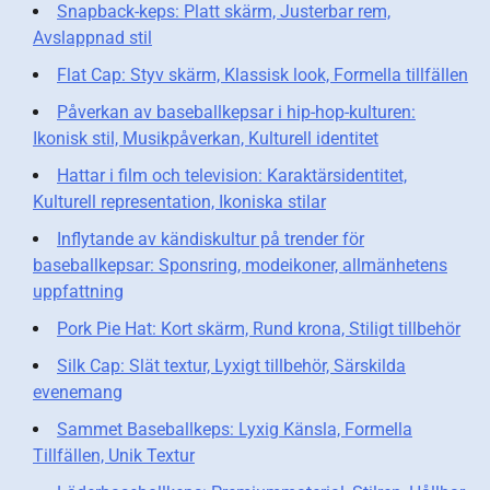
Snapback-keps: Platt skärm, Justerbar rem,
Avslappnad stil
Flat Cap: Styv skärm, Klassisk look, Formella tillfällen
Påverkan av baseballkepsar i hip-hop-kulturen:
Ikonisk stil, Musikpåverkan, Kulturell identitet
Hattar i film och television: Karaktärsidentitet,
Kulturell representation, Ikoniska stilar
Inflytande av kändiskultur på trender för
baseballkepsar: Sponsring, modeikoner, allmänhetens
uppfattning
Pork Pie Hat: Kort skärm, Rund krona, Stiligt tillbehör
Silk Cap: Slät textur, Lyxigt tillbehör, Särskilda
evenemang
Sammet Baseballkeps: Lyxig Känsla, Formella
Tillfällen, Unik Textur