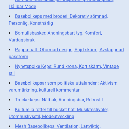
Hållbar Mode
Basebollkeps med broderi: Dekorativ sömnad,
Personlig, Konstnärlig
Bomullsbasker: Andningsbart tyg, Komfort,
Vardagsbruk
Pappa-hatt: Oformad design, Böjd skärm, Avslappnad
passform
Nyhetspojke Keps: Rund krona, Kort skärm, Vintage
stil
Basebollkepsar som politiska uttalanden: Aktivism,
varumärkning, kulturell kommentar
Truckerkeps: Nätbak, Andningsbar, Retrostil
Kulturella rötter till bucket hat: Musikfestivaler,
Utomhuslivsstil, Modeutveckling
Mesh Basebollkeps: Ventilation, Lättviktig,