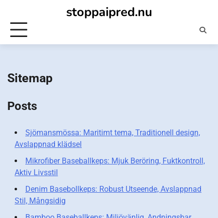
Skip
stoppaipred.nu
to
content
Sitemap
Posts
Sjömansmössa: Maritimt tema, Traditionell design,
Avslappnad klädsel
Mikrofiber Baseballkeps: Mjuk Beröring, Fuktkontroll,
Aktiv Livsstil
Denim Basebollkeps: Robust Utseende, Avslappnad
Stil, Mångsidig
Bamboo Baseballkeps: Miljövänlig, Andningsbar,