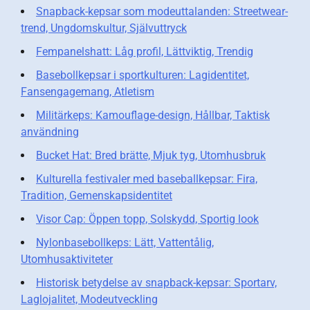
Snapback-kepsar som modeuttalanden: Streetwear-
trend, Ungdomskultur, Självuttryck
Fempanelshatt: Låg profil, Lättviktig, Trendig
Basebollkepsar i sportkulturen: Lagidentitet,
Fansengagemang, Atletism
Militärkeps: Kamouflage-design, Hållbar, Taktisk
användning
Bucket Hat: Bred brätte, Mjuk tyg, Utomhusbruk
Kulturella festivaler med baseballkepsar: Fira,
Tradition, Gemenskapsidentitet
Visor Cap: Öppen topp, Solskydd, Sportig look
Nylonbasebollkeps: Lätt, Vattentålig,
Utomhusaktiviteter
Historisk betydelse av snapback-kepsar: Sportarv,
Laglojalitet, Modeutveckling