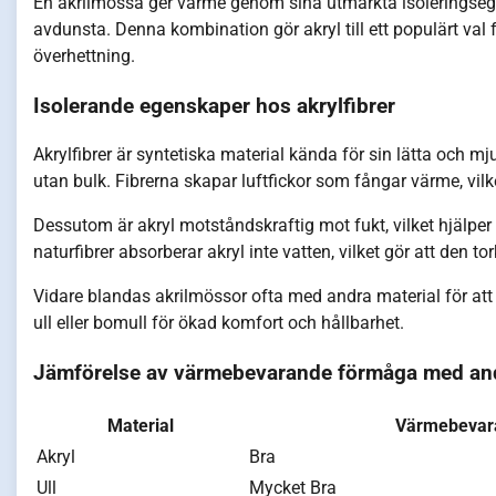
En akrilmössa ger värme genom sina utmärkta isoleringsege
avdunsta. Denna kombination gör akryl till ett populärt val
överhettning.
Isolerande egenskaper hos akrylfibrer
Akrylfibrer är syntetiska material kända för sin lätta och m
utan bulk. Fibrerna skapar luftfickor som fångar värme, vilke
Dessutom är akryl motståndskraftig mot fukt, vilket hjälper t
naturfibrer absorberar akryl inte vatten, vilket gör att den 
Vidare blandas akrilmössor ofta med andra material för att
ull eller bomull för ökad komfort och hållbarhet.
Jämförelse av värmebevarande förmåga med and
Material
Värmebevar
Akryl
Bra
Ull
Mycket Bra