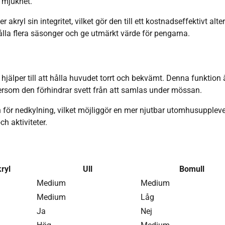
r mjukhet.
akryl sin integritet, vilket gör den till ett kostnadseffektivt alte
ålla flera säsonger och ge utmärkt värde för pengarna.
hjälper till att hålla huvudet torrt och bekvämt. Denna funktion 
 eftersom den förhindrar svett från att samlas under mössan.
 för nedkylning, vilket möjliggör en mer njutbar utomhusuppleve
h aktiviteter.
ryl
Ull
Bomull
Medium
Medium
Medium
Låg
Ja
Nej