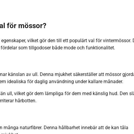
al för mössor?
egenskaper, vilket gör den till ett populärt val för vintermössor.
ad fördelar som tillgodoser både mode och funktionalitet.
iknar känslan av ull. Denna mjukhet säkerställer att mössor gjord
 dem idealiska för daglig användning under kallare månader.
än ull, vilket gör dem lämpliga för dem med känslig hud. Den sl
rriterar hårbotten.
n många naturfibrer. Denna hållbarhet innebär att de kan tåla