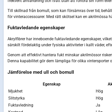
frekvent användning och tvätt utan att förlora sin form elle
Till skillnad från bomull, som kan försämras över tid, behåller 
för vinteraccessoarer. Med rätt skötsel kan en akrilmössa h
Fuktavledande egenskaper
Akrylfibrer har inneboende fuktavledande egenskaper, vilket 
särskilt fördelaktig under fysiska aktiviteter i kallt väder,
Genom att effektivt hantera fukt minskar akrilmössor risken
Denna kapabilitet gör dem lämpliga för olika vintersporter oc
Jämförelse med ull och bomull
Egenskap
Ak
Mjukhet
Hög
Slitstyrka
Hög
Fuktavledning
Ja