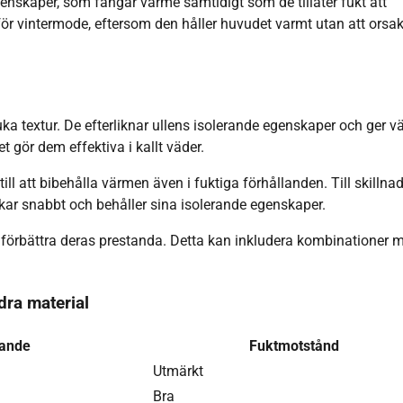
nskaper, som fångar värme samtidigt som de tillåter fukt att
 för vintermode, eftersom den håller huvudet varmt utan att orsa
juka textur. De efterliknar ullens isolerande egenskaper och ger 
t gör dem effektiva i kallt väder.
ill att bibehålla värmen även i fuktiga förhållanden. Till skillna
torkar snabbt och behåller sina isolerande egenskaper.
 förbättra deras prestanda. Detta kan inkludera kombinationer 
ra material
ande
Fuktmotstånd
Utmärkt
Bra