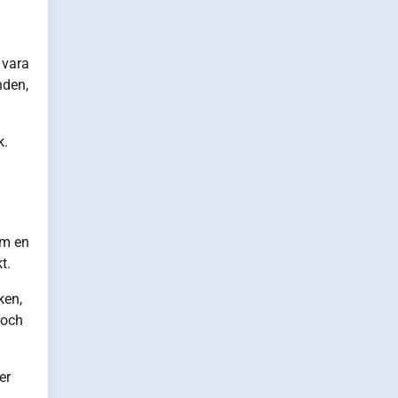
 vara
nden,
k.
om en
t.
ken,
 och
er