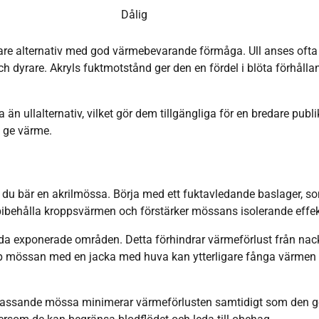
Dålig
ttare alternativ med god värmebevarande förmåga. Ull anses ofta
h dyrare. Akryls fuktmotstånd ger den en fördel i blöta förhålla
än ullalternativ, vilket gör dem tillgängliga för en bredare publi
t ge värme.
r du bär en akrilmössa. Börja med ett fuktavledande baslager, s
 att bibehålla kroppsvärmen och förstärker mössans isolerande effek
ydda exponerade områden. Detta förhindrar värmeförlust från nac
hop mössan med en jacka med huva kan ytterligare fånga värmen
välpassande mössa minimerar värmeförlusten samtidigt som den g