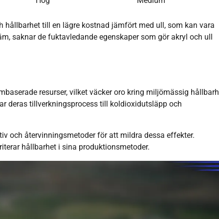
Hög
Medium
 hållbarhet till en lägre kostnad jämfört med ull, som kan vara
äm, saknar de fuktavledande egenskaper som gör akryl och ull
mbaserade resurser, vilket väcker oro kring miljömässig hållbarh
ar deras tillverkningsprocess till koldioxidutsläpp och
iv och återvinningsmetoder för att mildra dessa effekter.
terar hållbarhet i sina produktionsmetoder.