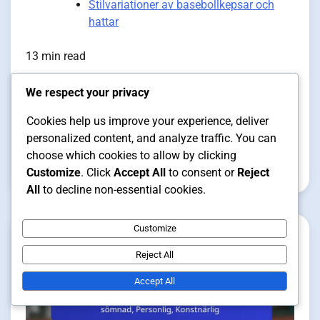
Stilvariationer av basebollkepsar och
hattar
13 min read
We respect your privacy
Fempanelshatt: Låg profil,
Cookies help us improve your experience, deliver
Lättviktig, Trendig
personalized content, and analyze traffic. You can
choose which cookies to allow by clicking
Erik Svensson
29/01/2026
Customize
. Click
Accept All
to consent or
Reject
All
to decline non-essential cookies.
Customize
Reject All
Accept All