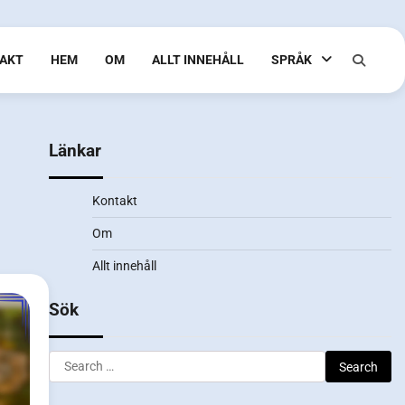
AKT
HEM
OM
ALLT INNEHÅLL
SPRÅK
Länkar
Kontakt
Om
Allt innehåll
Sök
Search
for: