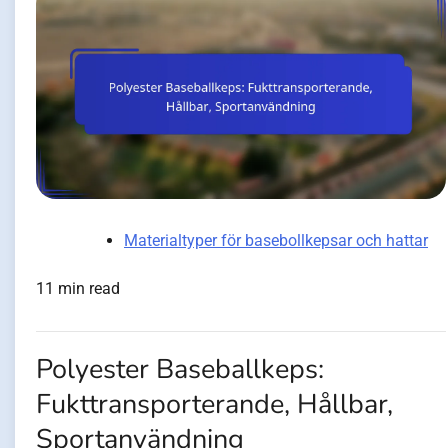
Materialtyper för basebollkepsar och hattar
11 min read
Polyester Baseballkeps:
Fukttransporterande, Hållbar,
Sportanvändning