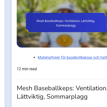
Materialtyper för basebollkepsar och hat
12 min read
Mesh Baseballkeps: Ventilation
Lättviktig, Sommarplagg